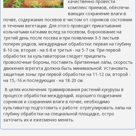
качественно провести
комплекс приемов, обеспечи­
вающих сохранение влаги в
почве, содержание посевов в чистом от сорняков состоянии
в течении вегетации. Для этого проводят прикатывание
кольчатыми катками вслед за посевом, боронование на
третий день после посева и при появлении З-5 листьев
поперек рядков, междурядные обработки: первая на глубину
8-10 см, вторая - на 6-8 и третья - на 5-7 см. При первой
обработке за культиватором следует прицепить
проволочные бороны, поставить бритвенные лапы, скорость
движения агрегата должна быть мини­мальной. Установить
защитные зоны: при первой обработке на 11-12 см, второй -
на 15,-16 и последующих - на 18-20 см.
В целях исключения травмирования растений кукурузы в
про­цессе обработки междурядий, хорошего подрезания
сорняков и сох­ранения влаги в почве, необходимо
культиватор подготовить к работе: отрегулировать лапы на
глубину обработки на специальной площадке, остро
заточить их и ежесменно менять.