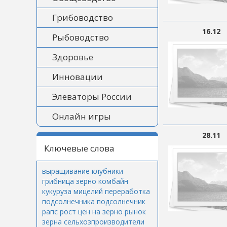
Грибоводство
16.12
Рыбоводство
Здоровье
Инновации
Элеваторы России
Онлайн игры
28.11
Ключевые слова
выращивание клубники
грибница
зерно
комбайн
кукуруза
мицелий
переработка
подсолнечника
подсолнечник
рапс
рост цен на зерно
рынок
зерна
сельхозпроизводители