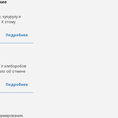
ние
 кукурузу и
 К этому
Подробнее
 У хлеборобов
ило об отмене
Подробнее
ормирования.