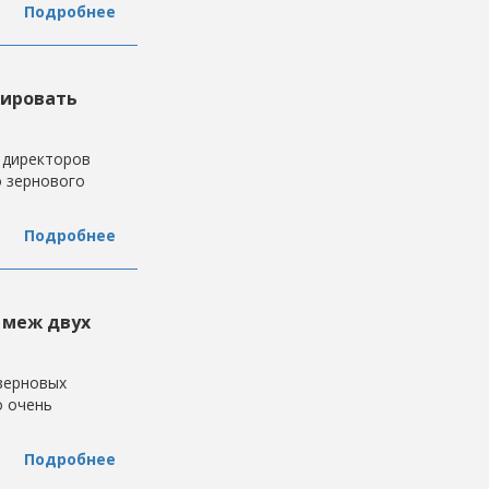
Подробнее
зировать
 директоров
 зернового
Подробнее
 меж двух
 зерновых
о очень
Подробнее