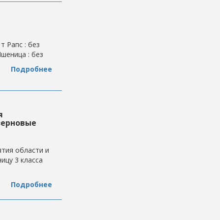
т Рапс : без
Пшеница : без
Подробнее
я
зерновые
тия области и
ицу 3 класса
Подробнее