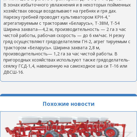
В зонах избыточного увлажнения и в некоторых пойменных
хозяйствах овощи возделывают на гребнях и гря дах.
Нарезку гребней проводят культиватором КРН-4,"
агрегатируемым с тракторами «Беларусь», Т-38М, Т-54
Ширина захвата—4,2 м, производительность — 2 га з час
чистой работы, рабочая скорость — до 6 км/час. Н резку
гряд осуществляют грядоделателем ГН-2, агрег тируемым с
трактором «Беларусь». Ширина захвата 2,8 м,
производительность— 1,2 га за час чистой работы. В
пригородных хозяйствах используют также грядоделатель-
сеялку ГСД-1,4, навешенную на самоходное ша си Т-16 или
ДВСШ-16.
Похожие новости