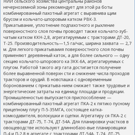
НИИ сельского хозяйства центральны районов
нечерноземной зоны рекомендует для этой ра боты
комбинированный пахотный агрегат с выравнива щим
брусом и кольчато-шпоровым катком РВК-3.
Прикатывание, уплотнение подпахотного и рыхление
поверхностного слоя почвы проводят также кольчато-зуб-
чатым катком ККН-2,8, агрегатируемым с тракторами ДТ-20,
Т-25. Производительность—1,5 га/час, ширина захвата — 2,7
м. Для легкого прикатываиия поверхностного слоя почвы
применяют деревянный каток, а для более сильного — одну
секцию кольчато-шпорового ка ЗКК-6А, агрегатируемых с
плугом. Работой такого агр гата достигается получение
более выравненной поверхн сти и снижение числа проходов
тракторов и орудий. В новспашка с одновременным
боронованием с прнкатыва-нием снижает также трудовые и
энергетические затраты на единицу площади и продукции.
Промышленностью выпускается приспособление —
комбинированный пахотный агрегат ПКА-2 к пятико пусному
прицепному плугу П-5-35МГА, состоящее катка-
комкодавителя, волокушки и сцепки. Агрегатиру ся ПКА-2 с
тракторами ДТ-75, Т-74, ДТ-54А. Для планировки участков в
овощеводстве используют длиннобазо-вые планировщики
П-4 и П-2,8 в агрегате с тракторами ДТ-54А, Т-74, ДТ-75.