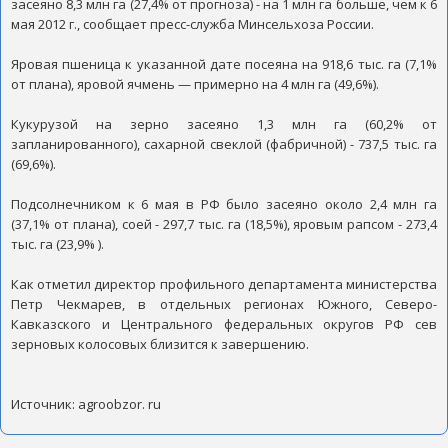
засеяно 8,3 млн га (27,4% от прогноза) - на 1 млн га больше, чем к 6
мая 2012 г., сообщает пресс-служба Минсельхоза России.
Яровая пшеница к указанной дате посеяна на 918,6 тыс. га (7,1%
от плана), яровой ячмень — примерно на 4 млн га (49,6%).
Кукурузой на зерно засеяно 1,3 млн га (60,2% от
запланированного), сахарной свеклой (фабричной) - 737,5 тыс. га
(69,6%).
Подсолнечником к 6 мая в РФ было засеяно около 2,4 млн га
(37,1% от плана), соей - 297,7 тыс. га (18,5%), яровым рапсом - 273,4
тыс. га (23,9% ).
Как отметил директор профильного департамента министерства
Петр Чекмарев, в отдельных регионах Южного, Северо-
Кавказского и Центрального федеральных округов РФ сев
зерновых колосовых близится к завершению.
Источник: agroobzor. ru