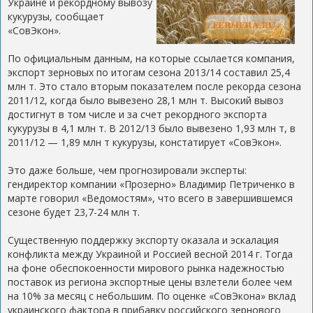
Украине и рекордному вывозу
кукурузы, сообщает
«СовЭкон».
По официальным данным, на которые ссылается компания,
экспорт зерновых по итогам сезона 2013/14 составил 25,4
млн т. Это стало вторым показателем после рекорда сезона
2011/12, когда было вывезено 28,1 млн т. Высокий вывоз
достигнут в том числе и за счет рекордного экспорта
кукурузы в 4,1 млн т. В 2012/13 было вывезено 1,93 млн т, в
2011/12 — 1,89 млн т кукурузы, констатирует «СовЭкон».
Это даже больше, чем прогнозировали эксперты:
гендиректор компании «Прозерно» Владимир Петриченко в
марте говорил «Ведомостям», что всего в завершившемся
сезоне будет 23,7-24 млн т.
Существенную поддержку экспорту оказала и эскалация
конфликта между Украиной и Россией весной 2014 г. Тогда
на фоне обеспокоенности мирового рынка надежностью
поставок из региона экспортные цены взлетели более чем
на 10% за месяц с небольшим. По оценке «СовЭкона» вклад
украинского фактора в прибавку российского зернового