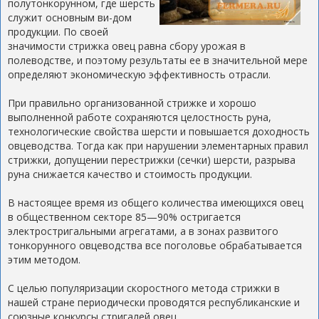
полутонкорунном, где шерсть
служит основным ви-дом
продукции. По своей
значимости стрижка овец равна сбору урожая в
полеводстве, и поэтому результаты ее в значительной мере
определяют экономическую эффективность отрасли.
При правильно организованной стрижке и хорошо
выполненной работе сохраняются целостность руна,
технологические свойства шерсти и повышается доходность
овцеводства. Тогда как при нарушении элементарных правил
стрижки, допущении перестрижки (сечки) шерсти, разрыва
руна снижается качество и стоимость продукции.
В настоящее время из общего количества имеющихся овец
в общественном секторе 85—90% остригается
электростригальными агрегатами, а в зонах развитого
тонкорунного овцеводства все поголовье обрабатывается
этим методом.
С целью популяризации скоростного метода стрижки в
нашей стране периодически проводятся республиканские и
союзные конкурсы стригалей овец.