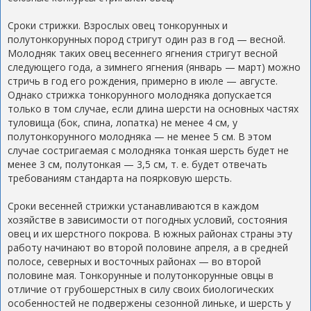
Сроки стрижки. Взрослых овец тонкорунных и
полутонкорунных пород стригут один раз в год — весной.
Молодняк таких овец весеннего ягнения стригут весной
следующего года, а зимнего ягнения (январь — март) можно
стричь в год его рождения, примерно в июле — августе.
Однако стрижка тонкорунного молодняка допускается
только в том случае, если длина шерсти на основных частях
туловища (бок, спина, лопатка) не менее 4 см, у
полутонкорунного молодняка — не менее 5 см. В этом
случае состригаемая с молодняка тонкая шерсть будет не
менее 3 см, полутонкая — 3,5 см, т. е. будет отвечать
требованиям стандарта на поярковую шерсть.
Сроки весенней стрижки устанавливаются в каждом
хозяйстве в зависимости от погодных условий, состояния
овец и их шерстного покрова. В южных районах страны эту
работу начинают во второй половине апреля, а в средней
полосе, северных и восточных районах — во второй
половине мая. Тонкорунные и полутонкорунные овцы в
отличие от грубошерстных в силу своих биологических
особенностей не подвержены сезонной линьке, и шерсть у