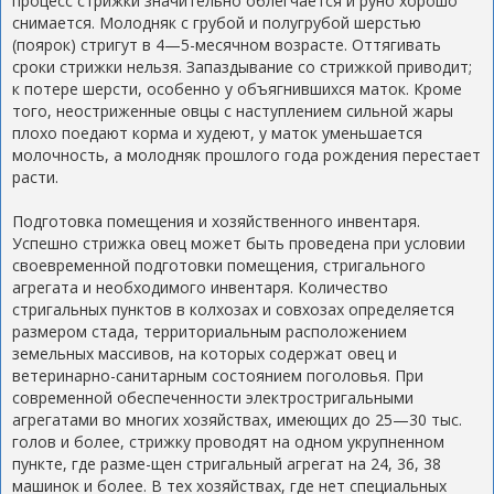
процесс стрижки значительно облегчается и руно хорошо
снимается. Молодняк с грубой и полугрубой шерстью
(поярок) стригут в 4—5-месячном возрасте. Оттягивать
сроки стрижки нельзя. Запаздывание со стрижкой приводит;
к потере шерсти, особенно у объягнившихся маток. Кроме
того, неостриженные овцы с наступлением сильной жары
плохо поедают корма и худеют, у маток уменьшается
молочность, а молодняк прошлого года рождения перестает
расти.
Подготовка помещения и хозяйственного инвентаря.
Успешно стрижка овец может быть проведена при условии
своевременной подготовки помещения, стригального
агрегата и необходимого инвентаря. Количество
стригальных пунктов в колхозах и совхозах определяется
размером стада, территориальным расположением
земельных массивов, на которых содержат овец и
ветеринарно-санитарным состоянием поголовья. При
современной обеспеченности электростригальными
агрегатами во многих хозяйствах, имеющих до 25—30 тыс.
голов и более, стрижку проводят на одном укрупненном
пункте, где разме-щен стригальный агрегат на 24, 36, 38
машинок и более. В тех хозяйствах, где нет специальных