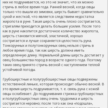
них не подрунивается, но это не значит, что их можно
стричь в любое время года. Ранней весной, когда овцы
только что вышли из зимовки, шерсть бывает сравнительно
сухой и жесткой, что является следствием недостатка
жиропота в руне. Такая шерсть очень плохо состригается,
стригалям приходится делать большие усилия. После того
как в руне накопится достаточное количество жиропота,
шерсть становится мягкой, эластичной, хорошо
состригается и лучше сохраняется целостность руна.
Тонкорунных и полутонкорунных овец нельзя стричь в
любое время года, так как шерсть должна иметь
определенную длину. Нормальной длины шерсть достигает у
овец большинства пород в возрасте одного года. Поэтому
таких овец принято стричь весной с наступлением теплой
устойчивой погоды.
Грубошерстные и полугрубошерстные овцы подвержены
естественной линьке, которая происходит обычно весной. В
это время шерсть подрунивается, т. е. связь руна с кожей
овцы ослабевает. До подрунивания стрижка грубошерстных
и полугрубошерстных овец очень трудоемка и шерсть
состригается неровно; после того как она «подошла»,